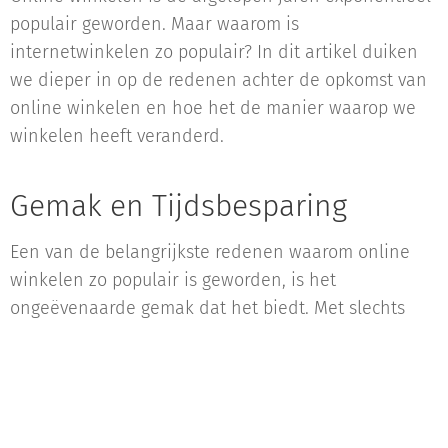
populair geworden. Maar waarom is
internetwinkelen zo populair? In dit artikel duiken
we dieper in op de redenen achter de opkomst van
online winkelen en hoe het de manier waarop we
winkelen heeft veranderd.
Gemak en Tijdsbesparing
Een van de belangrijkste redenen waarom online
winkelen zo populair is geworden, is het
ongeëvenaarde gemak dat het biedt. Met slechts
een paar klikken kunnen consumenten producten
van over de hele wereld vinden en kopen, zonder
ooit hun huis te verlaten. Dit gemak heeft ons leven
aanzienlijk vereenvoudigd, vooral in een tijdperk
waarin tijd een kostbaar goed is geworden.